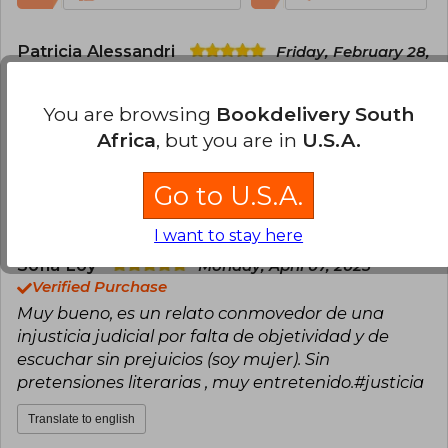
Patricia Alessandri
Friday, February 28,
2025
Verified Purchase
You are browsing
Bookdelivery South
Impactante digno de ser leido
Africa
, but you are in
U.S.A.
Translate to english
Go to U.S.A.
14
1
This review is useful
It is not useful
I want to stay here
Sofía Loy
Monday, April 07, 2025
Verified Purchase
Muy bueno, es un relato conmovedor de una
injusticia judicial por falta de objetividad y de
escuchar sin prejuicios (soy mujer). Sin
pretensiones literarias , muy entretenido.#justicia
Translate to english