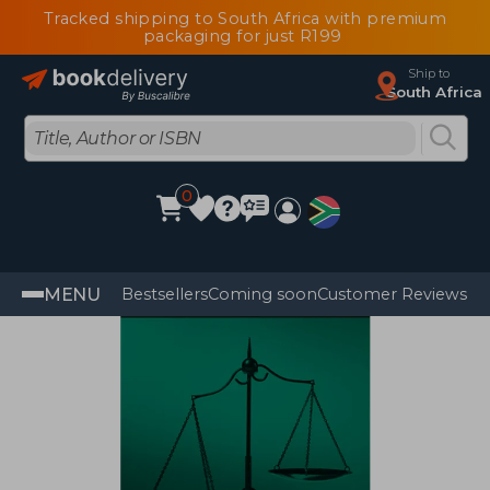
Tracked shipping to South Africa with premium
packaging for just R199
Ship to
South Africa
0
MENU
Bestsellers
Coming soon
Customer Reviews