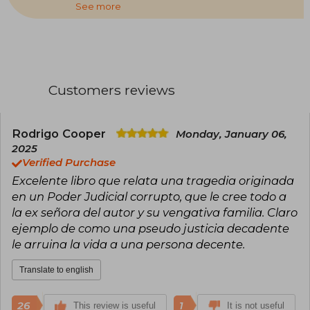
See more
sentenced to 13 years in prison for rape and
sexual misconduct against his two children.
After serving his sentence, Tocornal has
maintained his innocence and sought a review
of his case, especially after one of his children
retracted the accusations in 2018.
Customers reviews
In 2020, he published the book Tocornal: The
Time of Truth, an autobiography in which he
narrates his judicial and prison experience, as
well as his fight to prove his innocence. The
Rodrigo Cooper
Monday, January 06,
work belongs to the genre of biography and
2025
memoir.
Verified Purchase
Excelente libro que relata una tragedia originada
en un Poder Judicial corrupto, que le cree todo a
la ex señora del autor y su vengativa familia. Claro
ejemplo de como una pseudo justicia decadente
le arruina la vida a una persona decente.
Translate to english
26
1
This review is useful
It is not useful