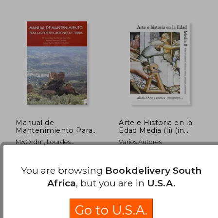
R 406
R 5
Manual de
Arte e Historia en la
Mantenimiento Para
Edad Media (Ii) (in
las Fortificaciones de
Spanish)
M&Ordm; Lourdes
Varios Autores
Tierra (in Spanish)
Gutiérrez Carrillo; Isabel
(1)
Bestué Cardiel; Juan Carlos
Editorial Universidad De
Ediciones Akal, 2013, 1
Molina Gaitán
You are browsing
Bookdelivery South
Granada, 2020, 1 Edition,
Edition, Hardcover, New
Paperback, New
Africa
, but you are in
U.S.A.
Go to U.S.A.