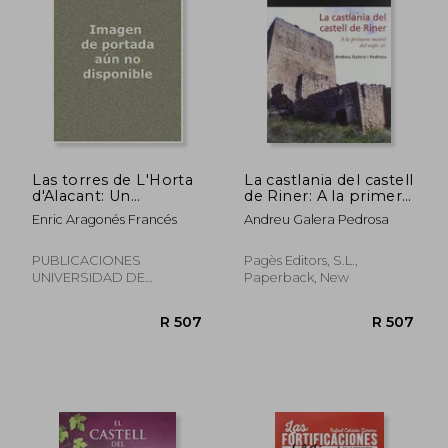
R 395
R 3
Las torres de L'Horta
La castlania del castell
d'Alacant: Un
de Riner: A la primera
patrimonio singular
meitat del segle XIV
Enric Aragonés Francés
Andreu Galera Pedrosa
(Col·lecció L'Ordit)
(Estudis i Textos del
Solsonès) (in Catalan)
PUBLICACIONES
Pagès Editors, S.L.,
UNIVERSIDAD DE
Paperback, New
ALICANTE, Paperback,
New