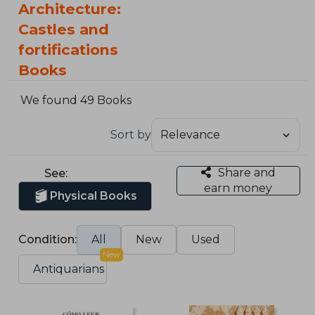
Architecture:
Castles and
fortifications
Books
We found 49 Books
Sort by
Share and
See:
earn money
Physical Books
Condition:
All
New
Used
New
Antiquarians