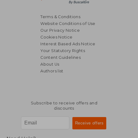
Terms & Conditions
Website Conditions of Use
Our Privacy Notice
Cookies Notice
Interest Based Ads Notice
Your Statutory Rights
Content Guidelines
About Us
Authors list
R 747
R 7
Subscribe to receive offers and
discounts