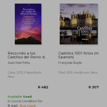
Recorrido a los
Castillos 1001 fotos (in
Castillos del Reino de
Spanish)
Navarra = Nafarroako
Juan Mari Feliu
Françoise Bayle
Erresumaren
Gazteluetarako
Ibilbideak (in Spanish)
Gara, 2013, Paperback,
Tikal, 2011, Hardcover, New
R 483
R 1,3
New
Available
Used
in Good Condition for
R 440
.
Buy Used