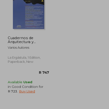
Cuadernos de
R 507
R 5
Arquitectura y
Fortificación, número
Varios Autores
1
La Ergástula, 1 Edition,
Paperback, New
Available
Used
in Good Condition for
R 723
.
Buy Used