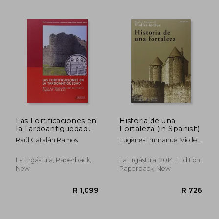
R 977
R 3,5
Las Fortificaciones en
Historia de una
la Tardoantiguedad
Fortaleza (in Spanish)
(in Spanish)
Raúl Catalán Ramos
Eugène-Emmanuel Viollet-
Le-Duc
La Ergástula, Paperback,
La Ergástula, 2014, 1 Edition,
New
Paperback, New