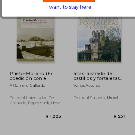
I want to stay here
R 565
R 4
Prieto-Moreno (En
atlas ilustrado de
coedición con el
castillos y fortalezas
Patronato de la
de españa
A Romero Gallardo
Varios Autores
Alhambra y
Generalife)
Editorial Universidad De
Editorial Susaeta,
Used
Granada, Paperback, New