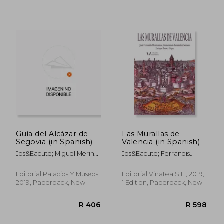
R 440
R 6
Guía del Alcázar de
Las Murallas de
Segovia (in Spanish)
Valencia (in Spanish)
Jos&Eacute; Miguel Merino
Jos&Eacute; Ferrandis
De C&Aacute;Ceres
Montesinos; Gumersindo
Fern&Aacute;Ndez
Editorial Palacios Y Museos,
Editorial Vinatea S.L., 2019,
Serrano; Enrique
2019, Paperback, New
1 Edition, Paperback, New
Ib&Aacute;&Ntilde;Ez
L&Oacute;Pez