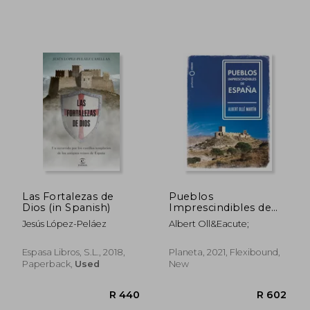
Las Fortalezas de
Pueblos
Dios (in Spanish)
Imprescindibles de
España (in Spanish)
Jesús López-Peláez
Albert Oll&Eacute;
Espasa Libros, S.L., 2018,
Planeta, 2021, Flexibound,
Paperback,
Used
New