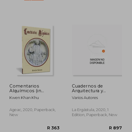
Comentarios
Cuadernos de
Alquímicos (in
Arquitectura y
Spanish)
Fortificacion, n5 (in
Kwen Khan Khu
Varios Autores
Spanish)
R 482
R 3
Ageac, 2020, Paperback,
La Ergástula, 2020, 1
New
Edition, Paperback, New