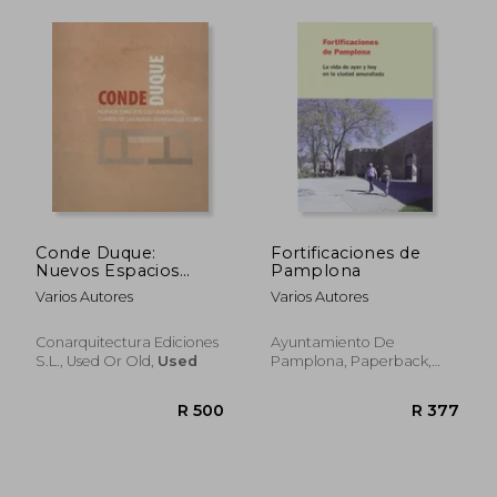
Conde Duque:
Fortificaciones de
Nuevos Espacios
Pamplona
Culturales en el
Varios Autores
Varios Autores
Cuartel de las Real es
R 1,005
R 5
Guardias de Corps
Conarquitectura Ediciones
Ayuntamiento De
S.L., Used Or Old,
Used
Pamplona, Paperback,
New