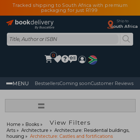
Tracked shipping to South Africa with premium
packaging for just R199
Ship to
South Africa
0
MENU
Bestsellers
Coming soon
Customer Reviews
=
View Filters
Home
Books
Arts
Architecture
Architecture: Residential buildings,
housing
Architecture: Castles and fortifications