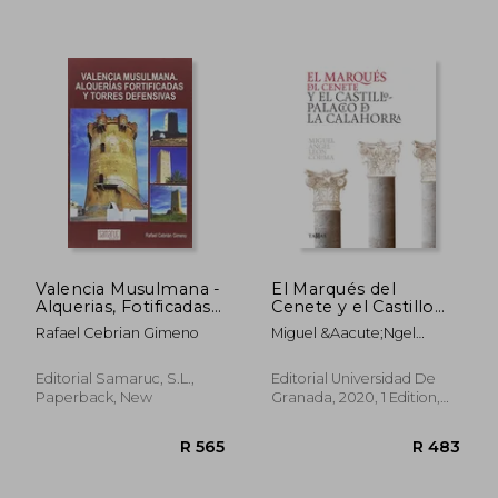
R 579
R 9
Valencia Musulmana -
El Marqués del
Alquerias, Fotificadas
Cenete y el Castillo
y Torres Defensivas
Palacio de la
Rafael Cebrian Gimeno
Miguel &Aacute;Ngel
(in Spanish)
Calahorra (in Spanish)
Le&Oacute;N Coloma
Editorial Samaruc, S.L.,
Editorial Universidad De
Paperback, New
Granada, 2020, 1 Edition,
Paperback, New