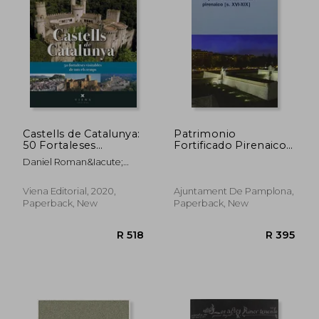
Castells de Catalunya:
Patrimonio
50 Fortaleses
Fortificado Pirenaico
Visitables de Tots els
(Siglos XVI-XIX)
Daniel Roman&Iacute;
Temps
Cornet
Viena Editorial, 2020,
Ajuntament De Pamplona,
Paperback, New
Paperback, New