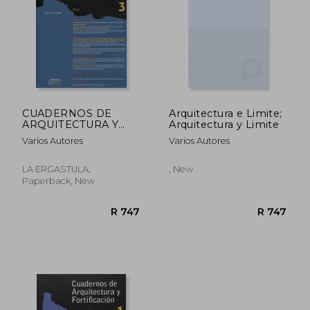
R 518
R 3
CUADERNOS DE
Arquitectura e Limite;
ARQUITECTURA Y
Arquitectura y Limite
FORTIFICACION, 3 -
Varios Autores
Varios Autores
2016
LA ERGASTULA,
, New
Paperback, New