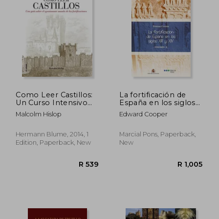
Como Leer Castillos:
La fortificación de
Un Curso Intensivo
España en los siglos
Para Entender las
XIII y XIV (in Spanish)
Malcolm Hislop
Edward Cooper
Fortifi Caciones (in
Spanish)
Hermann Blume, 2014, 1
Marcial Pons, Paperback,
Edition, Paperback, New
New