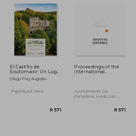
El Castillo de
Proceedings of the
Soutomaior: Un Lugar
International
Lleno de Historias
Conference on
Diego Piay Augusto
(Oeste
Fortified Heritage:
[Divulgación&Ensaio])
Management and
Sustainable
, Paperback, New
Ayuntamiento De
Developmen.
Pamplona, Hardcover,
R 389
R 7
Pamplona, 15-17
New
October 2014
(AYUNTAMIENTO DE
PAMPLONA)