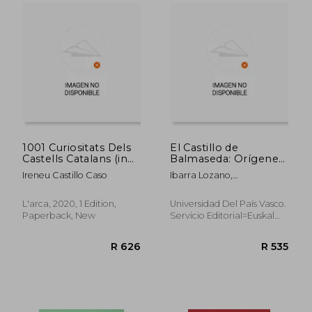
1001 Curiositats Dels
El Castillo de
Castells Catalans (in
Balmaseda: Orígenes,
Catalan)
Derribo y
Ireneu Castillo Caso
Ibarra Lozano,
Resurgimiento
Valentín,Llano Castresana,
Urtzi
L'arca, 2020, 1 Edition,
Universidad Del País Vasco.
Paperback, New
Servicio Editorial=Euskal
Herriko Unibertsitatea.
Argitarapen Zerbitzua,
R 500
R 3
2020, New