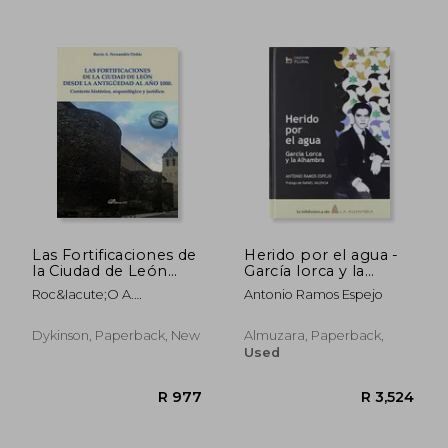
R 493
R 6
Las Fortificaciones de
Herido por el agua -
la Ciudad de León
García lorca y la
Desde la Antigüedad
alhambra (Biblioteca
Roc&Iacute;O A.
Antonio Ramos Espejo
al año 1000: Contexto
De La Alhambra) (in
Fern&Aacute;Ndez
Histórico,
Spanish)
Ord&Aacute;S
Arqueológico y
Dykinson, Paperback, New
Almuzara, Paperback,
Jurídico (in Spanish)
Used