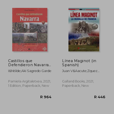
R 1,099
R 7
Castillos que
Línea Maginot (in
Defendieron Navarra:
Spanish)
Tomo i: De Laguardia
I&Ntilde;Aki Sagredo Garde
Juan V&Aacute;Zquez
a Foix, del Moncayo a
Garc&Iacute;A
Baja Navarra: 8
(Ganbara) (in Spanish)
Pamiela Argitaletxea, 2021,
Galland Books, 2021,
1 Edition, Paperback, New
Paperback, New