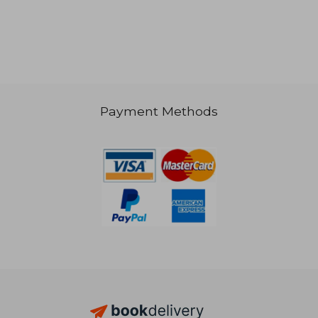
Payment Methods
R 875
R 5