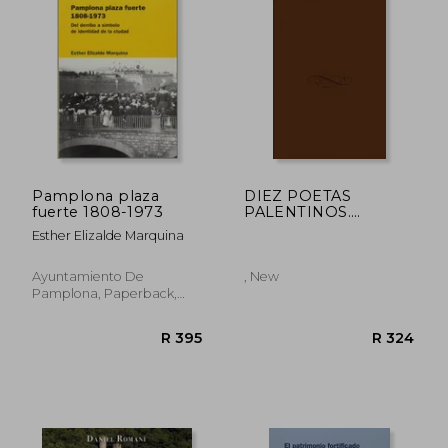
Pamplona plaza
DIEZ POETAS
fuerte 1808-1973
PALENTINOS.
POEMAS DE LA III
Esther Elizalde Marquina
CONVENCION
PALENCIA 1993 (En
pa
Ayuntamiento De
, New
Pamplona, Paperback,
New
R 626
R 5