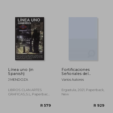
R 363
R 8
Línea uno (in
Fortificaciones
Spanish)
Señoriales del
Suroeste Iberico (in
J MENDOZA
Varios Autores
Spanish)
LIBROS CLAN ARTES
Ergastula, 2021, Paperback,
GRAFICAS,S.L, Paperback,
New
New