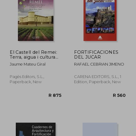
R 395
R 3
El Castell del Remei:
FORTIFICACIONES
Terra, aigua i cultura
DEL JUCAR
del vi a la plana
Jaume Mateu Giral
RAFAEL CEBRIAN JIMENO
d'Urgell (Visió) (in
Catalan)
Pagès Editors, S.L.,
CARENA EDITORS, S.L., 1
Paperback, New
Edition, Paperback, New